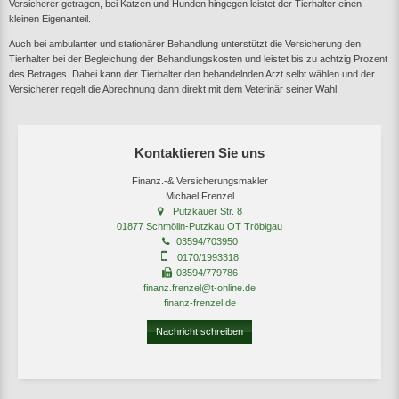
Versicherer getragen, bei Katzen und Hunden hingegen leistet der Tierhalter einen
kleinen Eigenanteil.
Auch bei ambulanter und stationärer Behandlung unterstützt die Versicherung den
Tierhalter bei der Begleichung der Behandlungskosten und leistet bis zu achtzig Prozent
des Betrages. Dabei kann der Tierhalter den behandelnden Arzt selbt wählen und der
Versicherer regelt die Abrechnung dann direkt mit dem Veterinär seiner Wahl.
Kontaktieren Sie uns
Finanz.-& Versicherungsmakler
Michael Frenzel
Putzkauer Str. 8
01877 Schmölln-Putzkau OT Tröbigau
03594/703950
0170/1993318
03594/779786
finanz.frenzel@t-online.de
finanz-frenzel.de
Nachricht schreiben