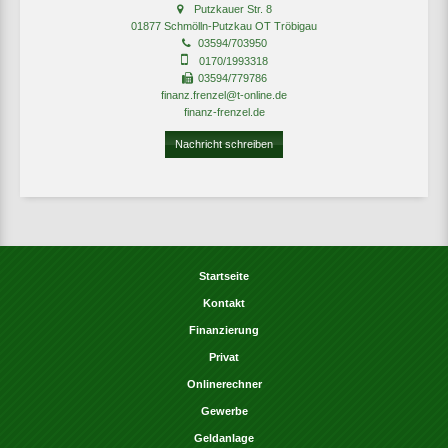
Putzkauer Str. 8
01877 Schmölln-Putzkau OT Tröbigau
03594/703950
0170/1993318
03594/779786
finanz.frenzel@t-online.de
finanz-frenzel.de
Nachricht schreiben
Startseite
Kontakt
Finanzierung
Privat
Onlinerechner
Gewerbe
Geldanlage