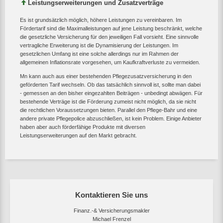
Leistungserweiterungen und Zusatzverträge
Es ist grundsätzlich möglich, höhere Leistungen zu vereinbaren. Im
Fördertarif sind die Maximalleistungen auf jene Leistung beschränkt, welche
die gesetzliche Versicherung für den jeweiligen Fall vorsieht. Eine sinnvolle
vertragliche Erweiterung ist die Dynamisierung der Leistungen. Im
gesetzlichen Umfang ist eine solche allerdings nur im Rahmen der
allgemeinen Inflationsrate vorgesehen, um Kaufkraftverluste zu vermeiden.
Mn kann auch aus einer bestehenden Pflegezusatzversicherung in den
geförderten Tarif wechseln. Ob das tatsächlich sinnvoll ist, sollte man dabei
- gemessen an den bisher eingezahlten Beiträgen - unbedingt abwägen. Für
bestehende Verträge ist die Förderung zumeist nicht möglich, da sie nicht
die rechtlichen Voraussetzungen bieten. Parallel den Pflege-Bahr und eine
andere private Pflegepolice abzuschließen, ist kein Problem. Einige Anbieter
haben aber auch förderfähige Produkte mit diversen
Leistungserweiterungen auf den Markt gebracht.
Kontaktieren Sie uns
Finanz.-& Versicherungsmakler
Michael Frenzel