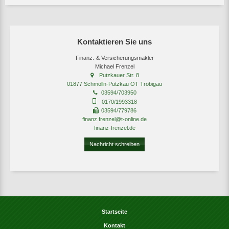
Kontaktieren Sie uns
Finanz.-& Versicherungsmakler
Michael Frenzel
Putzkauer Str. 8
01877 Schmölln-Putzkau OT Tröbigau
03594/703950
0170/1993318
03594/779786
finanz.frenzel@t-online.de
finanz-frenzel.de
Nachricht schreiben
Startseite
Kontakt