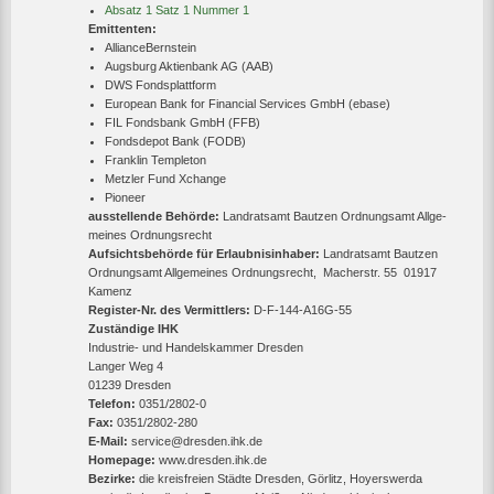
Absatz 1 Satz 1 Nummer 1
Emittenten:
AllianceBernstein
Augsburg Aktienbank AG (AAB)
DWS Fondsplattform
European Bank for Financial Services GmbH (ebase)
FIL Fondsbank GmbH (FFB)
Fondsdepot Bank (FODB)
Franklin Templeton
Metzler Fund Xchange
Pioneer
ausstellende Behörde:
Land­rats­amt Baut­zen Ord­nungs­amt All­ge­
mei­nes Ord­nungs­recht
Aufsichtsbehörde für Erlaubnisinhaber:
Land­rats­amt Baut­zen
Ord­nungs­amt All­ge­mei­nes Ord­nungs­recht, Macherstr. 55 01917
Kamenz
Register-Nr. des Vermittlers:
D-F-144-A16G-55
Zuständige IHK
Industrie- und Handelskammer Dresden
Langer Weg 4
01239 Dresden
Telefon:
0351/2802-0
Fax:
0351/2802-280
E-Mail:
service@dresden.ihk.de
Homepage:
www.dresden.ihk.de
Bezirke:
die kreisfreien Städte Dresden, Görlitz, Hoyerswerda