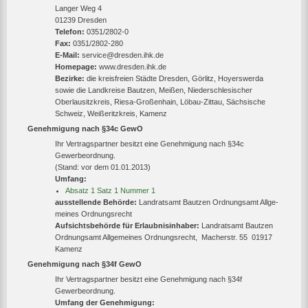
Langer Weg 4
01239 Dresden
Telefon:
0351/2802-0
Fax:
0351/2802-280
E-Mail:
service@dresden.ihk.de
Homepage:
www.dresden.ihk.de
Bezirke:
die kreisfreien Städte Dresden, Görlitz, Hoyerswerda
sowie die Landkreise Bautzen, Meißen, Niederschlesischer
Oberlausitzkreis, Riesa-Großenhain, Löbau-Zittau, Sächsische
Schweiz, Weißeritzkreis, Kamenz
Genehmigung nach §34c GewO
Ihr Vertragspartner besitzt eine Genehmigung nach §34c
Gewerbeordnung.
(Stand: vor dem 01.01.2013)
Umfang:
Absatz 1 Satz 1 Nummer 1
ausstellende Behörde:
Land­rats­amt Baut­zen Ord­nungs­amt All­ge­
mei­nes Ord­nungs­recht
Aufsichtsbehörde für Erlaubnisinhaber:
Land­rats­amt Baut­zen
Ord­nungs­amt All­ge­mei­nes Ord­nungs­recht, Macherstr. 55 01917
Kamenz
Genehmigung nach §34f GewO
Ihr Vertragspartner besitzt eine Genehmigung nach §34f
Gewerbeordnung.
Umfang der Genehmigung: