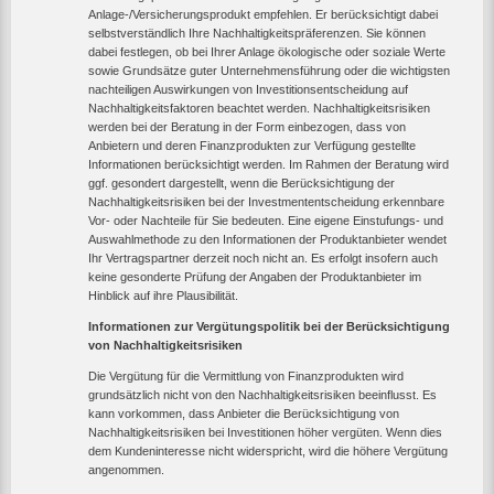
Anlage-/Versicherungsprodukt empfehlen. Er berücksichtigt dabei
selbstverständlich Ihre Nachhaltigkeitspräferenzen. Sie können
dabei festlegen, ob bei Ihrer Anlage ökologische oder soziale Werte
sowie Grundsätze guter Unternehmensführung oder die wichtigsten
nachteiligen Auswirkungen von Investitionsentscheidung auf
Nachhaltigkeitsfaktoren beachtet werden. Nachhaltigkeitsrisiken
werden bei der Beratung in der Form einbezogen, dass von
Anbietern und deren Finanzprodukten zur Verfügung gestellte
Informationen berücksichtigt werden. Im Rahmen der Beratung wird
ggf. gesondert dargestellt, wenn die Berücksichtigung der
Nachhaltigkeitsrisiken bei der Investmententscheidung erkennbare
Vor- oder Nachteile für Sie bedeuten. Eine eigene Einstufungs- und
Auswahlmethode zu den Informationen der Produktanbieter wendet
Ihr Vertragspartner derzeit noch nicht an. Es erfolgt insofern auch
keine gesonderte Prüfung der Angaben der Produktanbieter im
Hinblick auf ihre Plausibilität.
Informationen zur Vergütungspolitik bei der Berücksichtigung
von Nachhaltigkeitsrisiken
Die Vergütung für die Vermittlung von Finanzprodukten wird
grundsätzlich nicht von den Nachhaltigkeitsrisiken beeinflusst. Es
kann vorkommen, dass Anbieter die Berücksichtigung von
Nachhaltigkeitsrisiken bei Investitionen höher vergüten. Wenn dies
dem Kundeninteresse nicht widerspricht, wird die höhere Vergütung
angenommen.