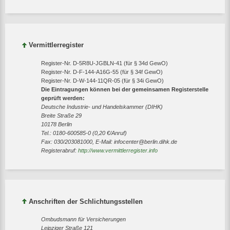
Vermittlerregister
Register-Nr. D-5R8U-JGBLN-41 (für § 34d GewO)
Register-Nr. D-F-144-A16G-55 (für § 34f GewO)
Register-Nr. D-W-144-11QR-05 (für § 34i GewO)
Die Eintragungen können bei der gemeinsamen Registerstelle
geprüft werden:
Deutsche Industrie- und Handelskammer (DIHK)
Breite Straße 29
10178 Berlin
Tel.: 0180-600585-0 (0,20 €/Anruf)
Fax: 030/203081000, E-Mail: infocenter@berlin.dihk.de
Registerabruf:
http://www.vermittlerregister.info
Anschriften der Schlichtungsstellen
Ombudsmann für Versicherungen
Leipziger Straße 121