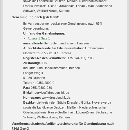
sowie die Landkreise Bautzen, Meißen, Niederschlesischer
Oberlausitzkreis, Riesa-Großenhain, Löbau-Zittau, Sächsische
Schweiz, Weißeritzkreis, Kamenz
Genehmigung nach §34i GewO
Ihr Vertragspartner besitzt eine Genehmigung nach §34i
Gewerbeordnung.
Umfang der Genehmigung:
Absatz 1 Satz 1
ausstellende Behörde:
Landratsamt Bautzen
Aufsichtsbehörde für Erlaubnisinhaber:
Ordnungsamt,
Macherstraße 55 01917 Kamenz
Register-Nr. des Vermittlers:
D-W-144-11QR-05
Zuständige IHK
Industrie- und Handelskammer Dresden
Langer Weg 4
01239 Dresden
Telefon:
0351/2802-0
Fax:
0351/2802-280
E-Mail:
service@dresden.ihk.de
Homepage:
www.dresden.ihk.de
Bezirke:
die kreisfreien Städte Dresden, Görlitz, Hoyerswerda
sowie die Landkreise Bautzen, Meißen, Niederschlesischer
Oberlausitzkreis, Riesa-Großenhain, Löbau-Zittau, Sächsische
Schweiz, Weißeritzkreis, Kamenz
Vermögensschadenhaftpflichtversicherung für Genehmigung nach
§34d GewO