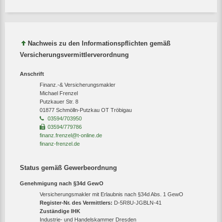
Nachweis zu den Informationspflichten gemäß
Versicherungsvermittlerverordnung
Anschrift
Finanz.-& Versicherungsmakler
Michael Frenzel
Putzkauer Str. 8
01877 Schmölln-Putzkau OT Tröbigau
03594/703950
03594/779786
finanz.frenzel@t-online.de
finanz-frenzel.de
Status gemäß Gewerbeordnung
Genehmigung nach §34d GewO
Versicherungsmakler mit Erlaubnis nach §34d Abs. 1 GewO
Register-Nr. des Vermittlers:
D-5R8U-JGBLN-41
Zuständige IHK
Industrie- und Handelskammer Dresden