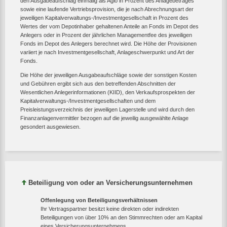
den Ausgabeaufschlag einmalig als Agio in Prozent des Anlagebetrages
sowie eine laufende Vertriebsprovision, die je nach Abrechnungsart der
jeweiligen Kapitalverwaltungs-/Investmentgesellschaft in Prozent des
Wertes der vom Depotinhaber gehaltenen Anteile an Fonds im Depot des
Anlegers oder in Prozent der jährlichen Managementfee des jeweiligen
Fonds im Depot des Anlegers berechnet wird. Die Höhe der Provisionen
variiert je nach Investmentgesellschaft, Anlageschwerpunkt und Art der
Fonds.
Die Höhe der jeweiligen Ausgabeaufschläge sowie der sonstigen Kosten
und Gebühren ergibt sich aus den betreffenden Abschnitten der
Wesentlichen Anlegerinformationen (KIID), den Verkaufsprospekten der
Kapitalverwaltungs-/Investmentgesellschaften und dem
Preisleistungsverzeichnis der jeweiligen Lagerstelle und wird durch den
Finanzanlagenvermittler bezogen auf die jeweilig ausgewählte Anlage
gesondert ausgewiesen.
Beteiligung von oder an Versicherungsunternehmen
Offenlegung von Beteiligungsverhältnissen
Ihr Vertragspartner besitzt keine direkten oder indirekten
Beteiligungen von über 10% an den Stimmrechten oder am Kapital
eines Versicherungsunternehmens.