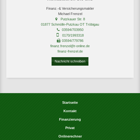
Finanz.-& Versicherungsmakler
Michael Frenzel
Putzkauer Str. 8
01877 Schmölln-Putzkau OT Tröbigau
03594/703950
0170/1993318
03594/779786
finanz.frenzel@t-online.de
finanz-frenzel.de
Nachricht schreiben
Startseite
Kontakt
Finanzierung
Privat
Onlinerechner