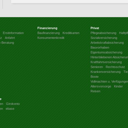
Finanzierung
Privat
Erstinformation
Baufinanzierung
Kreditkarten
Pflegeabsicherung
Haftpfl
tz
Anfahrt
Konsumentenkredit
Sozialversicherung
e Beratung
Arbeitskraftabsicherung
Bauvorhaben
Eigentumsabsicherung
Hinterbliebenen Absicheru
Kraftfahrtversicherung
Senioren
Rechtsschutz
Krankenversicherung
Tie
Boote
Vollmachten u. Verfügunge
Altersvorsorge
Kinder
Reisen
e
en
Girokonto
en
ebase