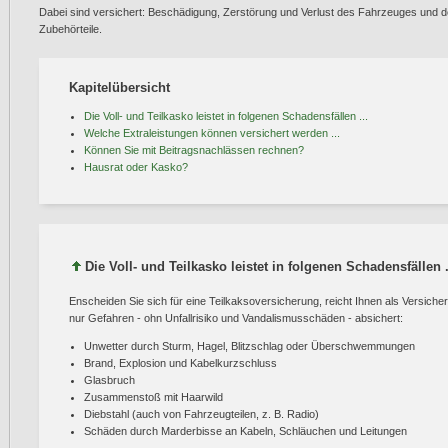
Dabei sind versichert: Beschädigung, Zerstörung und Verlust des Fahrzeuges und d
Zubehörteile.
Kapitelübersicht
Die Voll- und Teilkasko leistet in folgenen Schadensfällen ...
Welche Extraleistungen können versichert werden ...
Können Sie mit Beitragsnachlässen rechnen?
Hausrat oder Kasko?
Die Voll- und Teilkasko leistet in folgenen Schadensfällen .
Enscheiden Sie sich für eine Teilkaksoversicherung, reicht Ihnen als Versic
nur Gefahren - ohn Unfallrisiko und Vandalismusschäden - absichert:
Unwetter durch Sturm, Hagel, Blitzschlag oder Überschwemmungen
Brand, Explosion und Kabelkurzschluss
Glasbruch
Zusammenstoß mit Haarwild
Diebstahl (auch von Fahrzeugteilen, z. B. Radio)
Schäden durch Marderbisse an Kabeln, Schläuchen und Leitungen