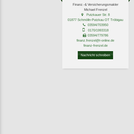
Finanz.-& Versicherungsmakler
Michael Frenzel
Putzkauer Str. 8
01877 Schmölln-Putzkau OT Tröbigau
03594/703950
0170/1993318
03594/779786
finanz.frenzel@t-online.de
finanz-frenzel.de
Nachricht schreiben