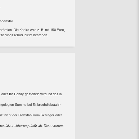
:
adensfall.
sprämien. Die Kasko wird z. B. mit 150 Euro,
icherungsschutz bleibt bestehen.
er Ihr Handy gestoheln wird, ist das in
stgelegten Summe bei Einbruchdiebstahl -
st nicht der Diebstahl vom Skiträger oder
Spezialversicherung dafür ab. Diese kommt