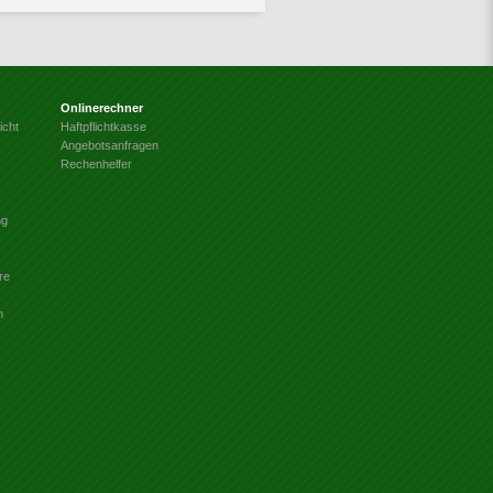
Onlinerechner
icht
Haftpflichtkasse
Angebotsanfragen
Rechenhelfer
ng
re
n