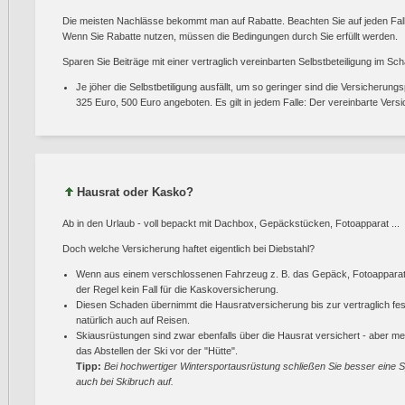
Die meisten Nachlässe bekommt man auf Rabatte. Beachten Sie auf jeden Fall
Wenn Sie Rabatte nutzen, müssen die Bedingungen durch Sie erfüllt werden.
Sparen Sie Beiträge mit einer vertraglich vereinbarten Selbstbeteiligung im Sch
Je jöher die Selbstbetiligung ausfällt, um so geringer sind die Versicherung
325 Euro, 500 Euro angeboten. Es gilt in jedem Falle: Der vereinbarte Vers
Hausrat oder Kasko?
Ab in den Urlaub - voll bepackt mit Dachbox, Gepäckstücken, Fotoapparat ...
Doch welche Versicherung haftet eigentlich bei Diebstahl?
Wenn aus einem verschlossenen Fahrzeug z. B. das Gepäck, Fotoapparat od
der Regel kein Fall für die Kaskoversicherung.
Diesen Schaden übernimmt die Hausratversicherung bis zur vertraglich fe
natürlich auch auf Reisen.
Skiausrüstungen sind zwar ebenfalls über die Hausrat versichert - aber mei
das Abstellen der Ski vor der "Hütte".
Tipp:
Bei hochwertiger Wintersportausrüstung schließen Sie besser eine 
auch bei Skibruch auf.