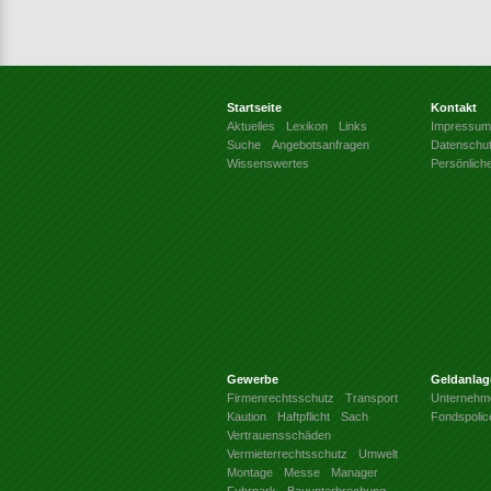
Startseite
Kontakt
Aktuelles
Lexikon
Links
Impressum
Suche
Angebotsanfragen
Datenschu
Wissenswertes
Persönlich
Gewerbe
Geldanlag
Firmenrechtsschutz
Transport
Unternehm
Kaution
Haftpflicht
Sach
Fondspolic
Vertrauensschäden
Vermieterrechtsschutz
Umwelt
Montage
Messe
Manager