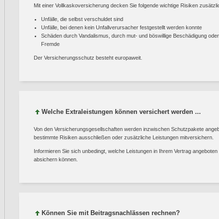
Mit einer Vollkaskoversicherung decken Sie folgende wichtige Risiken zusätzli
Unfälle, die selbst verschuldet sind
Unfälle, bei denen kein Unfallverursacher festgestellt werden konnte
Schäden durch Vandalismus, durch mut- und böswillige Beschädigung ode
Fremde
Der Versicherungsschutz besteht europaweit.
Welche Extraleistungen können versichert werden ...
Von den Versicherungsgesellschaften werden inzwischen Schutzpakete ange
bestimmte Risiken ausschließen oder zusätzliche Leistungen mitversichern.
Informieren Sie sich unbedingt, welche Leistungen in Ihrem Vertrag angeboten
absichern können.
Können Sie mit Beitragsnachlässen rechnen?