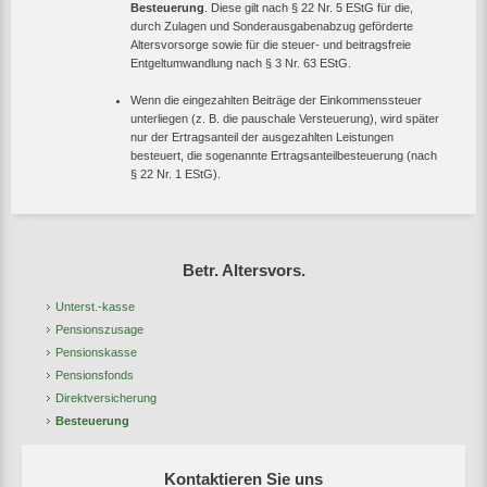
Besteuerung
. Diese gilt nach
§ 22 Nr. 5 EStG
für die,
durch Zulagen und Sonderausgabenabzug geförderte
Altersvorsorge sowie für die steuer- und beitragsfreie
Entgeltumwandlung nach
§ 3 Nr. 63 EStG.
Wenn die eingezahlten Beiträge der Einkommenssteuer
unterliegen (
z. B.
die pauschale Versteuerung), wird später
nur der Ertragsanteil der ausgezahlten Leistungen
besteuert, die sogenannte Ertragsanteilbesteuerung (nach
§ 22 Nr. 1 EStG
).
Betr. Altersvors.
Unterst.-kasse
Pensionszusage
Pensionskasse
Pensionsfonds
Direktversicherung
Besteuerung
Kontaktieren Sie uns