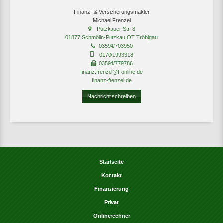
Finanz.-& Versicherungsmakler
Michael Frenzel
Putzkauer Str. 8
01877 Schmölln-Putzkau OT Tröbigau
03594/703950
0170/1993318
03594/779786
finanz.frenzel@t-online.de
finanz-frenzel.de
Nachricht schreiben
Startseite
Kontakt
Finanzierung
Privat
Onlinerechner