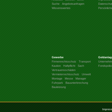
Suche
Angebotsanfragen
Datenschu
Wissenswertes
Persönlich
Gewerbe
Geldanlag
Firmenrechtsschutz
Transport
Unternehm
Kaution
Haftpflicht
Sach
Fondspolic
Vertrauensschäden
Vermieterrechtsschutz
Umwelt
Montage
Messe
Manager
Fuhrpark
Bauunterbrechung
Bauleistung
Impres