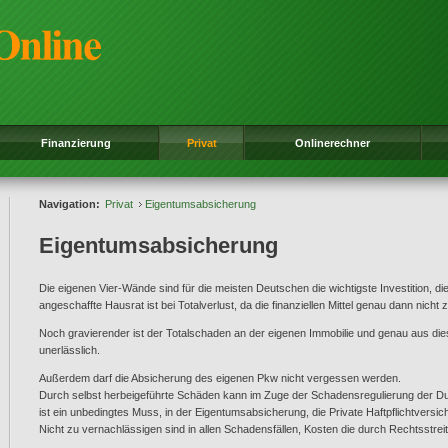
Finanzierung
Privat
Onlinerechner
Navigation:
Privat
Eigentumsabsicherung
Eigentumsabsicherung
Die eigenen Vier-Wände sind für die meisten Deutschen die wichtigste Investition, di
angeschaffte Hausrat ist bei Totalverlust, da die finanziellen Mittel genau dann nicht
Noch gravierender ist der Totalschaden an der eigenen Immobilie und genau aus d
unerlässlich.
Außerdem darf die Absicherung des eigenen Pkw nicht vergessen werden.
Durch selbst herbeigeführte Schäden kann im Zuge der Schadensregulierung der Dur
ist ein unbedingtes Muss, in der Eigentumsabsicherung, die Private Haftpflichtversic
Nicht zu vernachlässigen sind in allen Schadensfällen, Kosten die durch Rechtsstrei