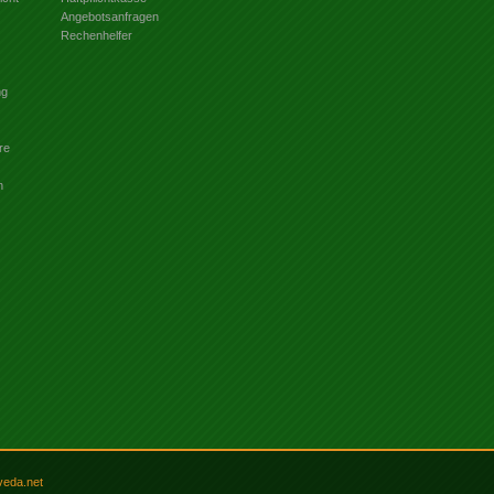
Angebotsanfragen
Rechenhelfer
ng
re
n
veda.net