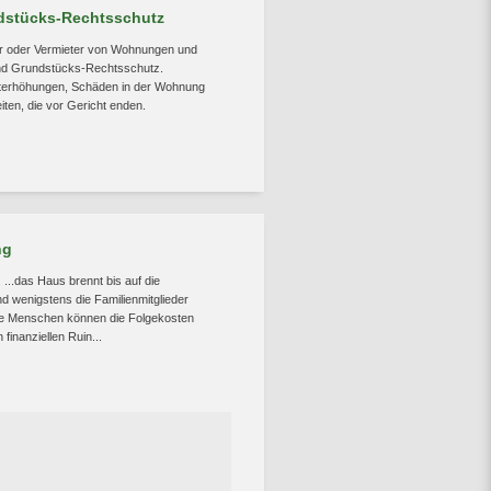
dstücks-Rechtsschutz
ter oder Vermieter von Wohnungen und
nd Grundstücks-Rechtsschutz.
eterhöhungen, Schäden in der Wohnung
iten, die vor Gericht enden.
ng
...das Haus brennt bis auf die
 wenigstens die Familienmitglieder
ge Menschen können die Folgekosten
 finanziellen Ruin...