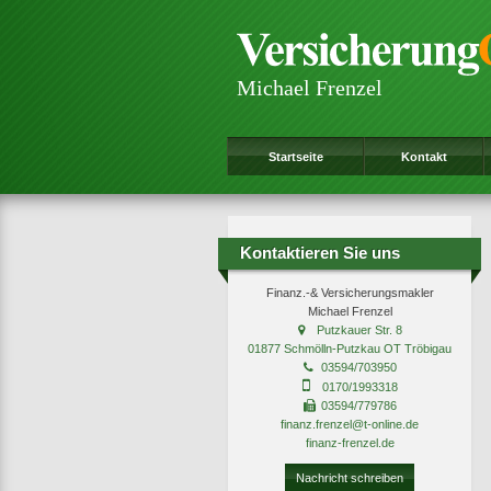
Michael Frenzel
Startseite
Kontakt
Kontaktieren Sie uns
Finanz.-& Versicherungsmakler
Michael Frenzel
Putzkauer Str. 8
01877 Schmölln-Putzkau OT Tröbigau
03594/703950
0170/1993318
03594/779786
finanz.frenzel@t-online.de
finanz-frenzel.de
Nachricht schreiben