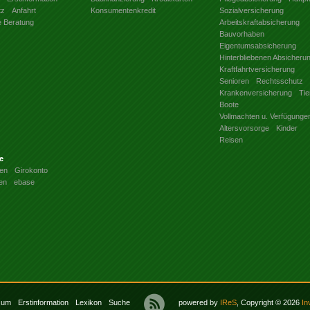
tz
Anfahrt
Konsumentenkredit
Sozialversicherung
e Beratung
Arbeitskraftabsicherung
Bauvorhaben
Eigentumsabsicherung
Hinterbliebenen Absicheru
Kraftfahrtversicherung
Senioren
Rechtsschutz
Krankenversicherung
Tie
Boote
Vollmachten u. Verfügunge
Altersvorsorge
Kinder
Reisen
e
en
Girokonto
en
ebase
sum
Erstinformation
Lexikon
Suche
powered by
IReS
, Copyright © 2026
In