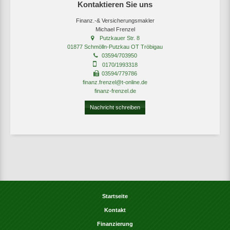
Kontaktieren Sie uns
Finanz.-& Versicherungsmakler
Michael Frenzel
Putzkauer Str. 8
01877 Schmölln-Putzkau OT Tröbigau
03594/703950
0170/1993318
03594/779786
finanz.frenzel@t-online.de
finanz-frenzel.de
Nachricht schreiben
Startseite
Kontakt
Finanzierung