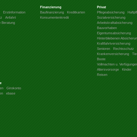
Finanzierung
Privat
Erstinformation
Baufinanzierung
Kreditkarten
Pflegeabsicherung
Haftpfl
tz
Anfahrt
Konsumentenkredit
Sozialversicherung
e Beratung
Arbeitskraftabsicherung
Bauvorhaben
Eigentumsabsicherung
Hinterbliebenen Absicheru
Kraftfahrtversicherung
Senioren
Rechtsschutz
Krankenversicherung
Tie
Boote
Vollmachten u. Verfügunge
Altersvorsorge
Kinder
Reisen
e
en
Girokonto
en
ebase