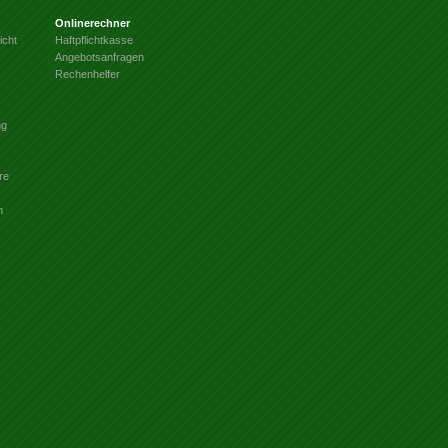
Onlinerechner
icht
Haftpflichtkasse
Angebotsanfragen
Rechenhelfer
ng
re
n