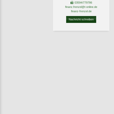
03594/779786
finanz.frenzel@t-online.de
finanz-frenzel.de
Nachricht schreiben