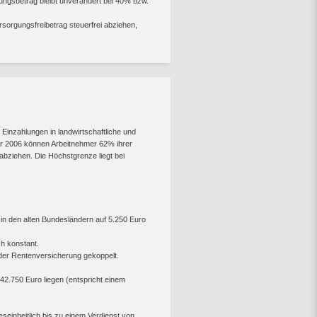
stungsbetrag bleibt unverändert bei 40% bzw.
sorgungsfreibetrag steuerfrei abziehen,
Einzahlungen in landwirtschaftliche und
ar 2006 können Arbeitnehmer 62% ihrer
 abziehen. Die Höchstgrenze liegt bei
in den alten Bundesländern auf 5.250 Euro
h konstant.
 der Rentenversicherung gekoppelt.
2.750 Euro liegen (entspricht einem
seinheitlich bis zu einem Verdienst von