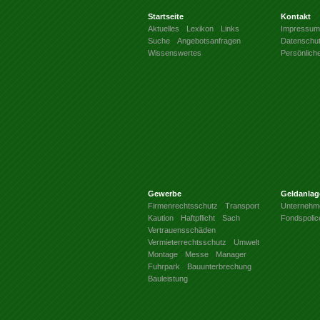
Startseite
Kontakt
Aktuelles
Lexikon
Links
Impressum
Suche
Angebotsanfragen
Datenschu
Wissenswertes
Persönlich
Gewerbe
Geldanlag
Firmenrechtsschutz
Transport
Unternehm
Kaution
Haftpflicht
Sach
Fondspolic
Vertrauensschäden
Vermieterrechtsschutz
Umwelt
Montage
Messe
Manager
Fuhrpark
Bauunterbrechung
Bauleistung