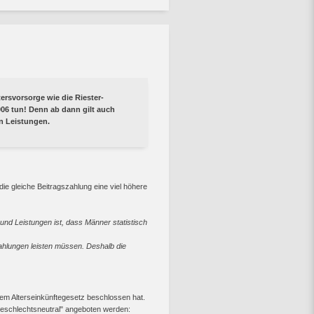
tersvorsorge wie die Riester-
006 tun! Denn ab dann gilt auch
en Leistungen.
die gleiche Beitragszahlung eine viel höhere
nd Leistungen ist, dass Männer statistisch
ahlungen leisten müssen. Deshalb die
dem Alterseinkünftegesetz beschlossen hat.
"geschlechtsneutral" angeboten werden: