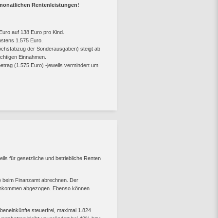
 monatlichen Rentenleistungen!
Euro auf 138 Euro pro Kind.
hstens 1.575 Euro.
Höchstabzug der Sonderausgaben) steigt ab
ichtigen Einnahmen.
trag (1.575 Euro) -jeweils vermindert um
ils für gesetzliche und betriebliche Renten
n) beim Finanzamt abrechnen. Der
 Einkommen abgezogen. Ebenso können
beneinkünfte steuerfrei, maximal 1.824