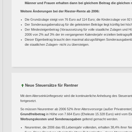
Männer und Frauen erhalten dann bei gleichem Beitrag die gleichen
Weitere Änderungen bei der Riester-Rente ab 2006:
Die Grundzulage steigt von 76 Euro auf 114 Euro; die Kinderzulage von 92 
Der Sonderausgabenabzug für die geleisteten Beiträge liegt künftig bei höc
Der Mindesteigenbetrag (Voraussetzung für volle staatliche Zulagen und 
2006 von 2% auf 3% der im vergangenen Kalenderjahr erzielten beitragspfl
Dieser Eigenbeitrag braucht den maximal abzugsfähigen Sonderausgabenbe
die staatlichen Zulagen- nicht zu übersteigen.
Neue Steuersätze für Rentner
Mit dem Alterseinkünftegesetz wird die kontinuierliche Anhebung des Steuerante
fortgesetzt.
So müssen Neurentner ab 2006 52% ihrer Altersvorsorge (außer Privatrente
Grundfreibetrag
in Höhe von 7.664 Euro (Eheleute 15.328 Euro) wird vom
Werbungskosten und Sonderausgaben
geltend gemacht werden.
Neurentner, die 2006 das 65.Lebensjahr vollenden, erhalten 38,4% ihrer Ne