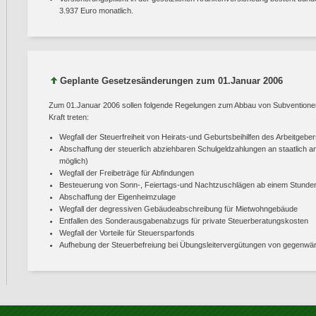
3.937 Euro monatlich.
Geplante Gesetzesänderungen zum 01.Januar 2006
Zum 01.Januar 2006 sollen folgende Regelungen zum Abbau von Subventionen
Kraft treten:
Wegfall der Steuerfreiheit von Heirats-und Geburtsbeihilfen des Arbeitgebe
Abschaffung der steuerlich abziehbaren Schulgeldzahlungen an staatlich a
möglich)
Wegfall der Freibeträge für Abfindungen
Besteuerung von Sonn-, Feiertags-und Nachtzuschlägen ab einem Stundenl
Abschaffung der Eigenheimzulage
Wegfall der degressiven Gebäudeabschreibung für Mietwohngebäude
Entfallen des Sonderausgabenabzugs für private Steuerberatungskosten
Wegfall der Vorteile für Steuersparfonds
Aufhebung der Steuerbefreiung bei Übungsleitervergütungen von gegenwärt