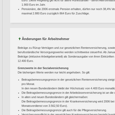
Euro. Diese Regelung gilt nicht für ältere Ruheständler - deren Altersentla
1.900 Euro im Jahr.
Pensionäre, die 2006 erstmals Pension erhalten, dürfen nur noch 38,4% Ver
maximal 2.880 Euro zuzüglich 864 Euro für Zuschläge.
Änderungen für Arbeitnehmer
Beiträge zu Rürup-Verträgen und zur gesetzlichen Rentenversicherung, sowie 
berufsständische Versorgungswerke werden schrittweise steuerfrei. Ab Janu
Beiträge (inklusive Arbeitgeberanteil) als Sonderausgabe von ihren Einkünften
12.400 Euro.
Grenzwerte in der Sozialversicherung
Die bisherigen Werte werden nur leicht angehoben. So gilt:
Beitragsbemessungsgrenze in der gesetzlichen Rentenversicherung steigt 
pro Monat.
In den neuen Bundesländern bleibt der Höchstsatz von 4.400 Euro monatlic
Die Beitragsbemessungsgrenze in der Arbeitslosenversicherung ist an die
In alten und neuen Bundesländern gilt gleichermaßen:
Die Beitragsbemessungsgrenze in der Krankenversicherung wird 2006 bei 4
Monatsverdienst von 3.562,50 Euro).
Die Beitragsbemessungsgrenze gilt auch für die Pflegeversicherung.
Versicherungspflicht in der gesetzlichen Krankenversicheung besteht bunde