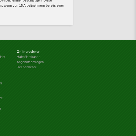
0 Arbeitnehmer beschäftigen: Diese
n, wenn von 15 Arbeitnehmern bereits einer
Onlinerechner
icht
Haftpflichtkasse
Angebotsanfragen
Rechenhelfer
ng
re
n