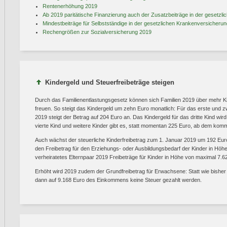
Rentenerhöhung 2019
Ab 2019 paritätische Finanzierung auch der Zusatzbeiträge in der gesetzl
Mindestbeiträge für Selbstständige in der gesetzlichen Krankenversicheru
Rechengrößen zur Sozialversicherung 2019
Kindergeld und Steuerfreibeträge steigen
Durch das Familienentlastungsgesetz können sich Familien 2019 über mehr Ki
freuen. So steigt das Kindergeld um zehn Euro monatlich: Für das erste und 
2019 steigt der Betrag auf 204 Euro an. Das Kindergeld für das dritte Kind wi
vierte Kind und weitere Kinder gibt es, statt momentan 225 Euro, ab dem ko
Auch wächst der steuerliche Kinderfreibetrag zum 1. Januar 2019 um 192 Eu
den Freibetrag für den Erziehungs- oder Ausbildungsbedarf der Kinder in Höhe
verheiratetes Elternpaar 2019 Freibeträge für Kinder in Höhe von maximal 7.
Erhöht wird 2019 zudem der Grundfreibetrag für Erwachsene: Statt wie bish
dann auf 9.168 Euro des Einkommens keine Steuer gezahlt werden.