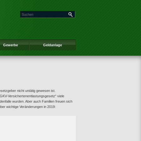
Gewerbe
Geldanlage
setzgeber nicht untätig gewesen ist.
GKV-Versichertenentlastungsgesetz“ viele
ldenfalle wurden. Aber auch Familien freuen sich
über wichtige Veränderungen in 2019: