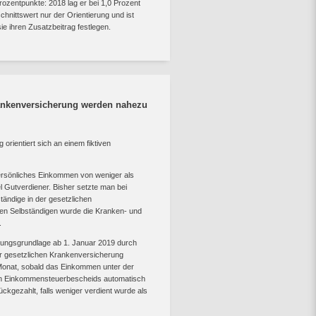
ozentpunkte: 2018 lag er bei 1,0 Prozent
hnittswert nur der Orientierung und ist
e ihren Zusatzbeitrag festlegen.
Krankenversicherung werden nahezu
orientiert sich an einem fiktiven
persönliches Einkommen von weniger als
l Gutverdiener. Bisher setzte man bei
tändige in der gesetzlichen
den Selbständigen wurde die Kranken- und
.
sungsgrundlage ab 1. Januar 2019 durch
r gesetzlichen Krankenversicherung
 Monat, sobald das Einkommen unter der
en Einkommensteuerbescheids automatisch
ckgezahlt, falls weniger verdient wurde als