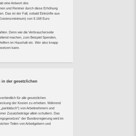
ab eine Antwort des
innen und Rentner durch diese Erhöhung
. Das ist der Fall, sobald Einkünfte aus
e Existenzminimum) von 9.168 Euro
ahlen. Denn wie die Verbraucherseite
 geltend machen, zum Beispiel Spenden,
Helfern im Haushalt etc. Wer also knapp
absetzen kann.
 in der gesetzlichen
erbindlich für alle gesetzlichen
 Deckung der Kosten zu erheben. Während
 „paritätisch“) von Arbeitnehmern und
mer Zusatzbeiträge allein schultern. Das
ungsgesetzes“ der Bundesregierung wird im
eichen Teilen von Arbeitgebern und