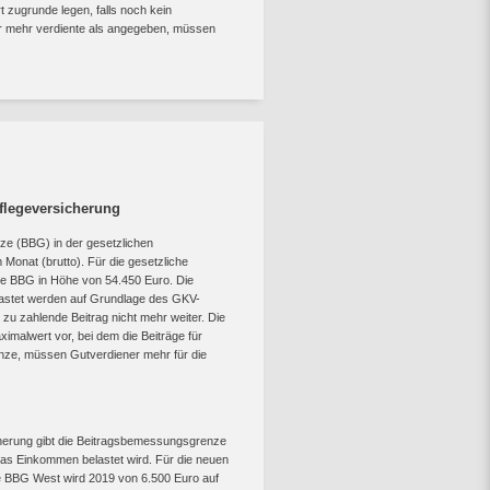
zugrunde legen, falls noch kein
ger mehr verdiente als angegeben, müssen
flegeversicherung
ze (BBG) in der gesetzlichen
Monat (brutto). Für die gesetzliche
che BBG in Höhe von 54.450 Euro. Die
lastet werden auf Grundlage des GKV-
u zahlende Beitrag nicht mehr weiter. Die
malwert vor, bei dem die Beiträge für
ze, müssen Gutverdiener mehr für die
herung gibt die Beitragsbemessungsgrenze
das Einkommen belastet wird. Für die neuen
e BBG West wird 2019 von 6.500 Euro auf