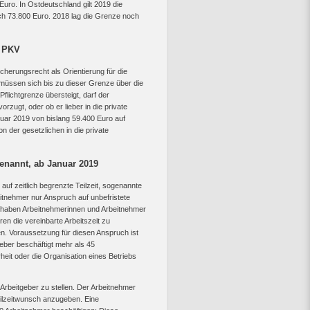
uro. In Ostdeutschland gilt 2019 die
h 73.800 Euro. 2018 lag die Grenze noch
e PKV
cherungsrecht als Orientierung für die
e müssen sich bis zu dieser Grenze über die
flichtgrenze übersteigt, darf der
zugt, oder ob er lieber in die private
uar 2019 von bislang 59.400 Euro auf
n der gesetzlichen in die private
genannt, ab Januar 2019
uf zeitlich begrenzte Teilzeit, sogenannte
eitnehmer nur Anspruch auf unbefristete
er haben Arbeitnehmerinnen und Arbeitnehmer
en die vereinbarte Arbeitszeit zu
en. Voraussetzung für diesen Anspruch ist
eber beschäftigt mehr als 45
heit oder die Organisation eines Betriebs
 Arbeitgeber zu stellen. Der Arbeitnehmer
eilzeitwunsch anzugeben. Eine