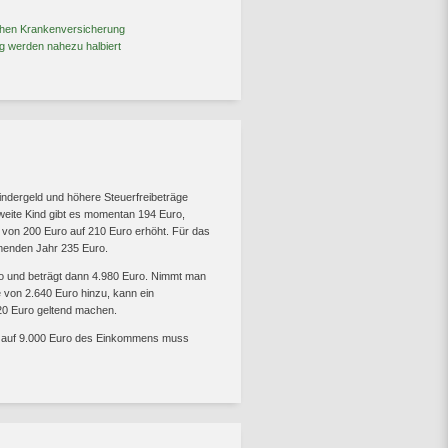
ichen Krankenversicherung
ng werden nahezu halbiert
ndergeld und höhere Steuerfreibeträge
zweite Kind gibt es momentan 194 Euro,
rd von 200 Euro auf 210 Euro erhöht. Für das
mmenden Jahr 235 Euro.
ro und beträgt dann 4.980 Euro. Nimmt man
 von 2.640 Euro hinzu, kann ein
620 Euro geltend machen.
er auf 9.000 Euro des Einkommens muss