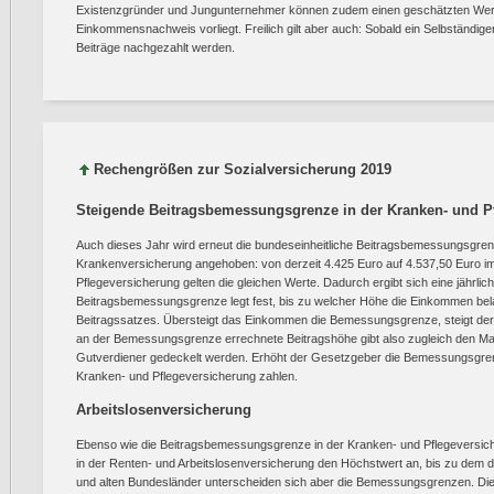
Existenzgründer und Jungunternehmer können zudem einen geschätzten Wert 
Einkommensnachweis vorliegt. Freilich gilt aber auch: Sobald ein Selbständi
Beiträge nachgezahlt werden.
Rechengrößen zur Sozialversicherung 2019
Steigende Beitragsbemessungsgrenze in der Kranken- und P
Auch dieses Jahr wird erneut die bundeseinheitliche Beitragsbemessungsgren
Krankenversicherung angehoben: von derzeit 4.425 Euro auf 4.537,50 Euro im 
Pflegeversicherung gelten die gleichen Werte. Dadurch ergibt sich eine jährli
Beitragsbemessungsgrenze legt fest, bis zu welcher Höhe die Einkommen be
Beitragssatzes. Übersteigt das Einkommen die Bemessungsgrenze, steigt der z
an der Bemessungsgrenze errechnete Beitragshöhe gibt also zugleich den Maxi
Gutverdiener gedeckelt werden. Erhöht der Gesetzgeber die Bemessungsgren
Kranken- und Pflegeversicherung zahlen.
Arbeitslosenversicherung
Ebenso wie die Beitragsbemessungsgrenze in der Kranken- und Pflegeversic
in der Renten- und Arbeitslosenversicherung den Höchstwert an, bis zu dem 
und alten Bundesländer unterscheiden sich aber die Bemessungsgrenzen. Di