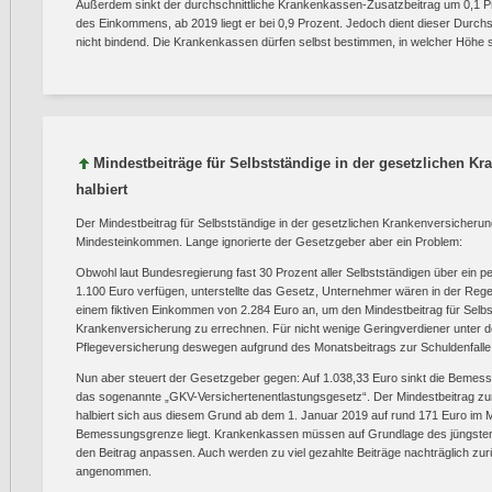
Außerdem sinkt der durchschnittliche Krankenkassen-Zusatzbeitrag um 0,1 Pr
des Einkommens, ab 2019 liegt er bei 0,9 Prozent. Jedoch dient dieser Durchsc
nicht bindend. Die Krankenkassen dürfen selbst bestimmen, in welcher Höhe si
Mindestbeiträge für Selbstständige in der gesetzlichen 
halbiert
Der Mindestbeitrag für Selbstständige in der gesetzlichen Krankenversicherung 
Mindesteinkommen. Lange ignorierte der Gesetzgeber aber ein Problem:
Obwohl laut Bundesregierung fast 30 Prozent aller Selbstständigen über ein 
1.100 Euro verfügen, unterstellte das Gesetz, Unternehmer wären in der Rege
einem fiktiven Einkommen von 2.284 Euro an, um den Mindestbeitrag für Selbs
Krankenversicherung zu errechnen. Für nicht wenige Geringverdiener unter 
Pflegeversicherung deswegen aufgrund des Monatsbeitrags zur Schuldenfalle
Nun aber steuert der Gesetzgeber gegen: Auf 1.038,33 Euro sinkt die Bemes
das sogenannte „GKV-Versichertenentlastungsgesetz“. Der Mindestbeitrag zu
halbiert sich aus diesem Grund ab dem 1. Januar 2019 auf rund 171 Euro im
Bemessungsgrenze liegt. Krankenkassen müssen auf Grundlage des jüngst
den Beitrag anpassen. Auch werden zu viel gezahlte Beiträge nachträglich zurü
angenommen.