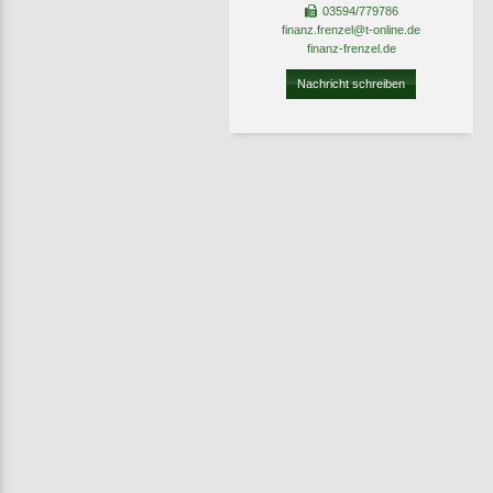
03594/779786
finanz.frenzel@t-online.de
finanz-frenzel.de
Nachricht schreiben