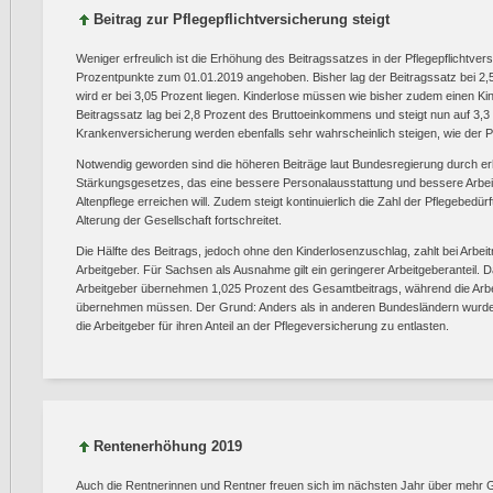
Beitrag zur Pflegepflichtversicherung steigt
Weniger erfreulich ist die Erhöhung des Beitragssatzes in der Pflegepflichtver
Prozentpunkte zum 01.01.2019 angehoben. Bisher lag der Beitragssatz bei 2
wird er bei 3,05 Prozent liegen. Kinderlose müssen wie bisher zudem einen K
Beitragssatz lag bei 2,8 Prozent des Bruttoeinkommens und steigt nun auf 3,3 
Krankenversicherung werden ebenfalls sehr wahrscheinlich steigen, wie der P
Notwendig geworden sind die höheren Beiträge laut Bundesregierung durch er
Stärkungsgesetzes, das eine bessere Personalausstattung und bessere Arbei
Altenpflege erreichen will. Zudem steigt kontinuierlich die Zahl der Pflegebedür
Alterung der Gesellschaft fortschreitet.
Die Hälfte des Beitrags, jedoch ohne den Kinderlosenzuschlag, zahlt bei Arbe
Arbeitgeber. Für Sachsen als Ausnahme gilt ein geringerer Arbeitgeberanteil.
Arbeitgeber übernehmen 1,025 Prozent des Gesamtbeitrags, während die Arbe
übernehmen müssen. Der Grund: Anders als in anderen Bundesländern wurde 
die Arbeitgeber für ihren Anteil an der Pflegeversicherung zu entlasten.
Rentenerhöhung 2019
Auch die Rentnerinnen und Rentner freuen sich im nächsten Jahr über mehr 