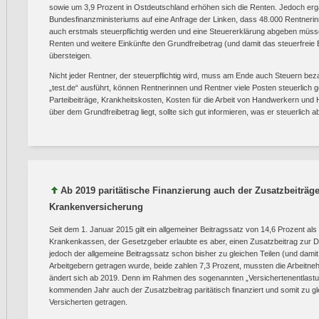
sowie um 3,9 Prozent in Ostdeutschland erhöhen sich die Renten. Jedoch erg
Bundesfinanzministeriums auf eine Anfrage der Linken, dass 48.000 Rentner
auch erstmals steuerpflichtig werden und eine Steuererklärung abgeben müssen
Renten und weitere Einkünfte den Grundfreibetrag (und damit das steuerfrei
übersteigen.
Nicht jeder Rentner, der steuerpflichtig wird, muss am Ende auch Steuern bez
„test.de“ ausführt, können Rentnerinnen und Rentner viele Posten steuerlich
Parteibeiträge, Krankheitskosten, Kosten für die Arbeit von Handwerkern und 
über dem Grundfreibetrag liegt, sollte sich gut informieren, was er steuerlich 
Ab 2019 paritätische Finanzierung auch der Zusatzbeiträge
Krankenversicherung
Seit dem 1. Januar 2015 gilt ein allgemeiner Beitragssatz von 14,6 Prozent als v
Krankenkassen, der Gesetzgeber erlaubte es aber, einen Zusatzbeitrag zur
jedoch der allgemeine Beitragssatz schon bisher zu gleichen Teilen (und damit
Arbeitgebern getragen wurde, beide zahlen 7,3 Prozent, mussten die Arbeitneh
ändert sich ab 2019. Denn im Rahmen des sogenannten „Versichertenentlast
kommenden Jahr auch der Zusatzbeitrag paritätisch finanziert und somit zu gl
Versicherten getragen.