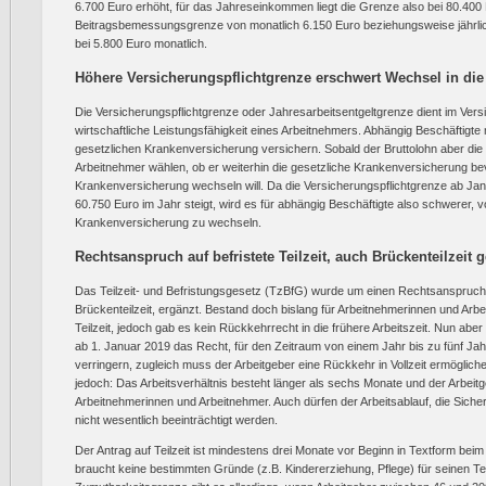
6.700 Euro erhöht, für das Jahreseinkommen liegt die Grenze also bei 80.400 E
Beitragsbemessungsgrenze von monatlich 6.150 Euro beziehungsweise jährlic
bei 5.800 Euro monatlich.
Höhere Versicherungspflichtgrenze erschwert Wechsel in di
Die Versicherungspflichtgrenze oder Jahresarbeitsentgeltgrenze dient im Versi
wirtschaftliche Leistungsfähigkeit eines Arbeitnehmers. Abhängig Beschäftigt
gesetzlichen Krankenversicherung versichern. Sobald der Bruttolohn aber die P
Arbeitnehmer wählen, ob er weiterhin die gesetzliche Krankenversicherung bevor
Krankenversicherung wechseln will. Da die Versicherungspflichtgrenze ab Jan
60.750 Euro im Jahr steigt, wird es für abhängig Beschäftigte also schwerer, vo
Krankenversicherung zu wechseln.
Rechtsanspruch auf befristete Teilzeit, auch Brückenteilzeit 
Das Teilzeit- und Befristungsgesetz (TzBfG) wurde um einen Rechtsanspruch a
Brückenteilzeit, ergänzt. Bestand doch bislang für Arbeitnehmerinnen und Arb
Teilzeit, jedoch gab es kein Rückkehrrecht in die frühere Arbeitszeit. Nun ab
ab 1. Januar 2019 das Recht, für den Zeitraum von einem Jahr bis zu fünf Jahr
verringern, zugleich muss der Arbeitgeber eine Rückkehr in Vollzeit ermöglich
jedoch: Das Arbeitsverhältnis besteht länger als sechs Monate und der Arbeitg
Arbeitnehmerinnen und Arbeitnehmer. Auch dürfen der Arbeitsablauf, die Sicher
nicht wesentlich beeinträchtigt werden.
Der Antrag auf Teilzeit ist mindestens drei Monate vor Beginn in Textform beim
braucht keine bestimmten Gründe (z.B. Kindererziehung, Pflege) für seinen T