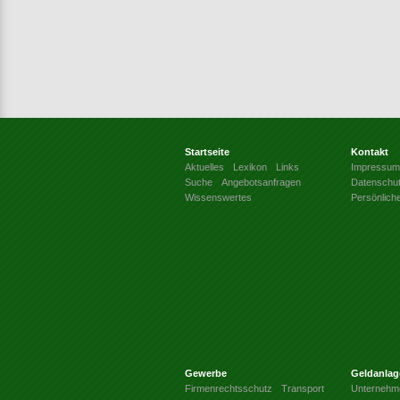
Startseite
Kontakt
Aktuelles
Lexikon
Links
Impressum
Suche
Angebotsanfragen
Datenschu
Wissenswertes
Persönlich
Gewerbe
Geldanlag
Firmenrechtsschutz
Transport
Unternehm