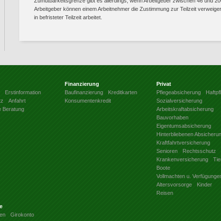
Zumutbarkeitsgrenze gibt es allerdings, wenn Arbeitgeber zwischen 46 und 20
Arbeitgeber können einem Arbeitnehmer die Zustimmung zur Teilzeit verweiger
in befristeter Teilzeit arbeitet.
Finanzierung
Privat
Erstinformation
Baufinanzierung
Kreditkarten
Pflegeabsicherung
Haftpfl
tz
Anfahrt
Konsumentenkredit
Sozialversicherung
e Beratung
Arbeitskraftabsicherung
Bauvorhaben
Eigentumsabsicherung
Hinterbliebenen Absicheru
Kraftfahrtversicherung
Senioren
Rechtsschutz
Krankenversicherung
Tie
Boote
Vollmachten u. Verfügunge
Altersvorsorge
Kinder
Reisen
e
en
Girokonto