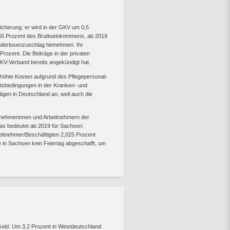
sicherung: er wird in der GKV um 0,5
,55 Prozent des Bruttoeinkommens, ab 2019
inderlosenzuschlag hinnehmen. Ihr
Prozent. Die Beiträge in der privaten
KV-Verband bereits angekündigt hat.
höhte Kosten aufgrund des Pflegepersonal-
tsbedingungen in der Kranken- und
ftigen in Deutschland an, weil auch die
itnehmerinnen und Arbeitnehmern der
 Das bedeutet ab 2019 für Sachsen:
itnehmer/Beschäftigten 2,025 Prozent
in Sachsen kein Feiertag abgeschafft, um
Geld: Um 3,2 Prozent in Westdeutschland